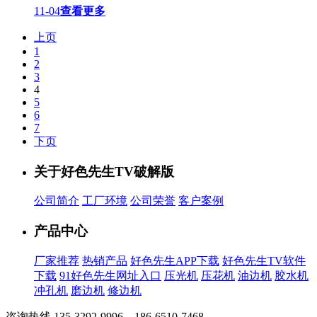
11-04
查看更多
上页
1
2
3
4
5
6
7
下页
关于好色先生TV破解版
公司简介
工厂环境
公司荣誉
客户案例
产品中心
厂家推荐
热销产品
好色先生APP下载
好色先生TV软件
下载
91好色先生网址入口
压光机
压花机
油边机
胶水机
冲孔机
磨边机
修边机
咨询热线
135-3292-9996 186-6510-7468