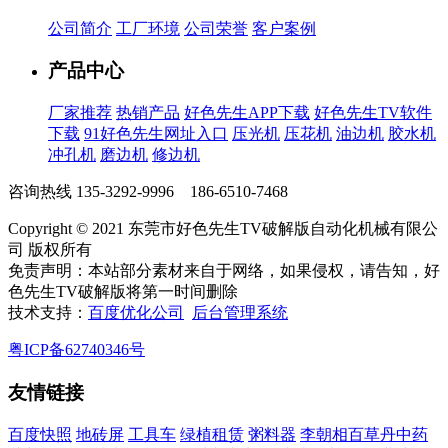
公司简介
工厂环境
公司荣誉
客户案例
产品中心
厂家推荐
热销产品
好色先生APP下载
好色先生TV软件
下载
91好色先生网址入口
压光机
压花机
油边机
胶水机
冲孔机
磨边机
修边机
咨询热线
135-3292-9996 186-6510-7468
Copyright © 2021 东莞市好色先生TV破解版自动化机械有限公
司 版权所有
免责声明：本站部分素材来自于网络，如果侵权，请告知，好
色先生TV破解版将第一时间删除
技术支持：
百度优化公司
后台管理系统
粤ICP备62740346号
友情链接
百度快照
地砖屏
工具车
绿植租赁
粥料器
李朝相百草丹中药