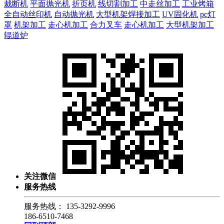
裁断机
平面抛光机
折页机
线切割加工
中走丝加工
工业烤箱
全自动丝印机
自动抛光机
大型机架焊接加工
UV固化机
pc灯
罩
机架加工
走心机加工
合力叉车
走心机加工
大型机架加工
辊道炉
关注微信
服务热线
服务热线：
135-3292-9996
186-6510-7468