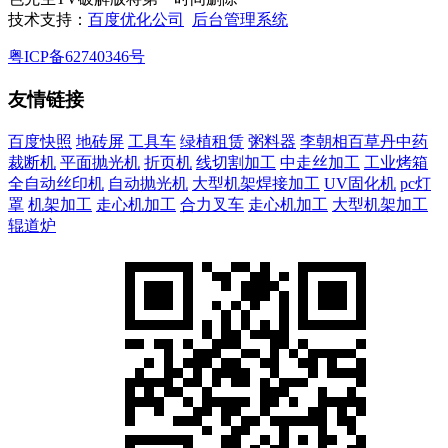
技术支持：
百度优化公司
后台管理系统
粤ICP备62740346号
友情链接
百度快照
地砖屏
工具车
绿植租赁
粥料器
李朝相百草丹中药
裁断机
平面抛光机
折页机
线切割加工
中走丝加工
工业烤箱
全自动丝印机
自动抛光机
大型机架焊接加工
UV固化机
pc灯
罩
机架加工
走心机加工
合力叉车
走心机加工
大型机架加工
辊道炉