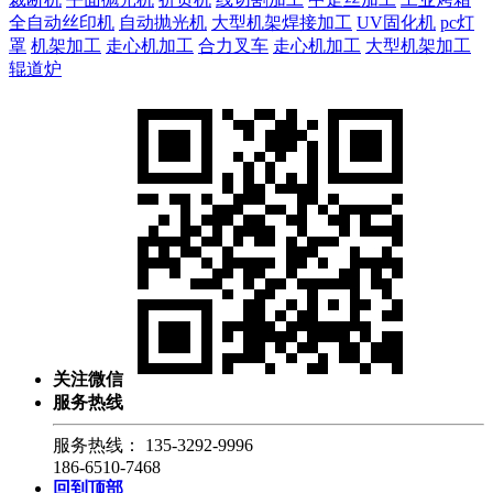
全自动丝印机
自动抛光机
大型机架焊接加工
UV固化机
pc灯
罩
机架加工
走心机加工
合力叉车
走心机加工
大型机架加工
辊道炉
关注微信
服务热线
服务热线：
135-3292-9996
186-6510-7468
回到顶部