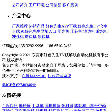
公司简介
工厂环境
公司荣誉
客户案例
产品中心
厂家推荐
热销产品
好色先生APP下载
好色先生TV软件
下载
91好色先生网址入口
压光机
压花机
油边机
胶水机
冲孔机
磨边机
修边机
咨询热线
135-3292-9996 186-6510-7468
Copyright © 2021 东莞市好色先生TV破解版自动化机械有限公
司 版权所有
免责声明：本站部分素材来自于网络，如果侵权，请告知，好
色先生TV破解版将第一时间删除
技术支持：
百度优化公司
后台管理系统
粤ICP备62740346号
友情链接
百度快照
地砖屏
工具车
绿植租赁
粥料器
李朝相百草丹中药
裁断机
平面抛光机
折页机
线切割加工
中走丝加工
工业烤箱