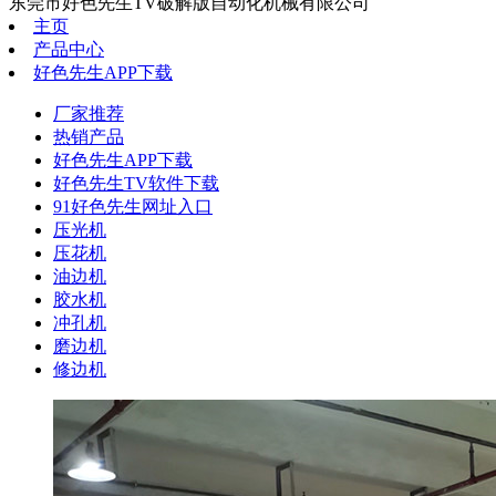
东莞市好色先生TV破解版自动化机械有限公司
主页
产品中心
好色先生APP下载
厂家推荐
热销产品
好色先生APP下载
好色先生TV软件下载
91好色先生网址入口
压光机
压花机
油边机
胶水机
冲孔机
磨边机
修边机