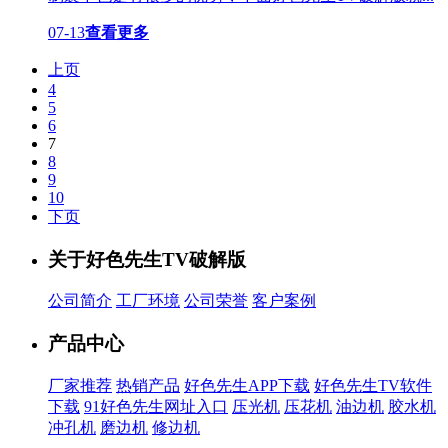
07-13
查看更多
上页
4
5
6
7
8
9
10
下页
关于好色先生TV破解版
公司简介
工厂环境
公司荣誉
客户案例
产品中心
厂家推荐
热销产品
好色先生APP下载
好色先生TV软件
下载
91好色先生网址入口
压光机
压花机
油边机
胶水机
冲孔机
磨边机
修边机