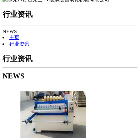
行业资讯
NEWS
主页
行业资讯
行业资讯
NEWS