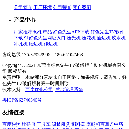
公司简介
工厂环境
公司荣誉
客户案例
产品中心
厂家推荐
热销产品
好色先生APP下载
好色先生TV软件
下载
91好色先生网址入口
压光机
压花机
油边机
胶水机
冲孔机
磨边机
修边机
咨询热线
135-3292-9996 186-6510-7468
Copyright © 2021 东莞市好色先生TV破解版自动化机械有限公
司 版权所有
免责声明：本站部分素材来自于网络，如果侵权，请告知，好
色先生TV破解版将第一时间删除
技术支持：
百度优化公司
后台管理系统
粤ICP备62740346号
友情链接
百度快照
地砖屏
工具车
绿植租赁
粥料器
李朝相百草丹中药