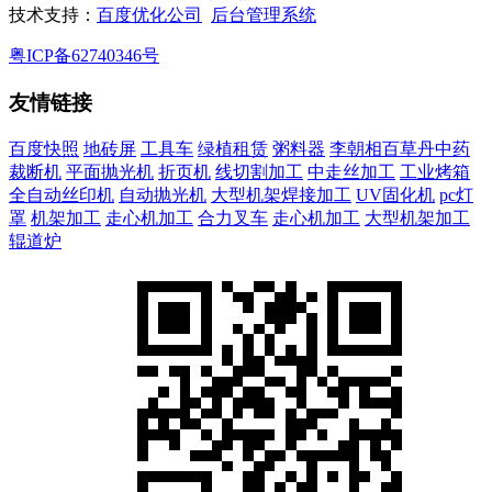
技术支持：
百度优化公司
后台管理系统
粤ICP备62740346号
友情链接
百度快照
地砖屏
工具车
绿植租赁
粥料器
李朝相百草丹中药
裁断机
平面抛光机
折页机
线切割加工
中走丝加工
工业烤箱
全自动丝印机
自动抛光机
大型机架焊接加工
UV固化机
pc灯
罩
机架加工
走心机加工
合力叉车
走心机加工
大型机架加工
辊道炉